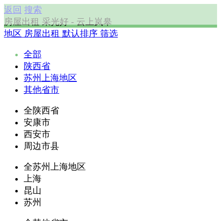
返回
搜索
房屋出租 采光好 - 云上岚皋
地区
房屋出租
默认排序
筛选
全部
陕西省
苏州上海地区
其他省市
全陕西省
安康市
西安市
周边市县
全苏州上海地区
上海
昆山
苏州