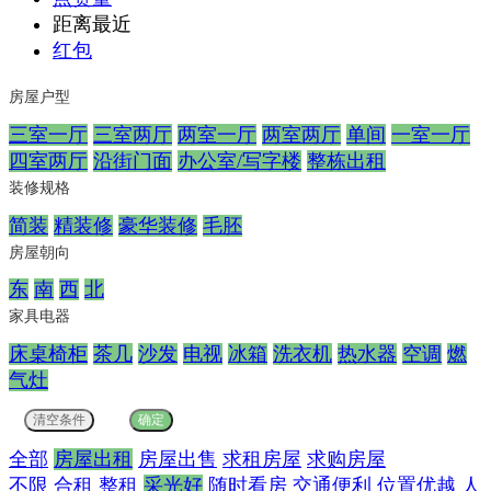
距离最近
红包
房屋户型
三室一厅
三室两厅
两室一厅
两室两厅
单间
一室一厅
四室两厅
沿街门面
办公室/写字楼
整栋出租
装修规格
简装
精装修
豪华装修
毛胚
房屋朝向
东
南
西
北
家具电器
床桌椅柜
茶几
沙发
电视
冰箱
洗衣机
热水器
空调
燃
气灶
全部
房屋出租
房屋出售
求租房屋
求购房屋
不限
合租
整租
采光好
随时看房
交通便利
位置优越
人