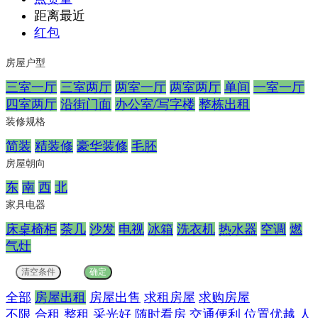
距离最近
红包
房屋户型
三室一厅
三室两厅
两室一厅
两室两厅
单间
一室一厅
四室两厅
沿街门面
办公室/写字楼
整栋出租
装修规格
简装
精装修
豪华装修
毛胚
房屋朝向
东
南
西
北
家具电器
床桌椅柜
茶几
沙发
电视
冰箱
洗衣机
热水器
空调
燃
气灶
全部
房屋出租
房屋出售
求租房屋
求购房屋
不限
合租
整租
采光好
随时看房
交通便利
位置优越
人