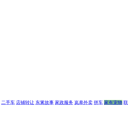
二手车
店铺转让
东篱故事
家政服务
岚皋外卖
拼车
家有宠物
联