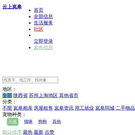
云上岚皋
首页
全部信息
生活服务
社区
立即登录
发布信息
地区：
全部
陕西省
苏州上海地区
其他省市
分类：
不限
岚皋相亲
房屋租售
岚皋资讯
用工就业
岚皋同城
二手物品
宠物种类：
不限
猫咪
狗狗
其他
默认排序
最热
最新
点赞