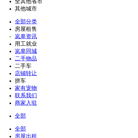
全其他省市
其他城市
全部分类
房屋租售
岚皋资讯
用工就业
岚皋同城
二手物品
二手车
店铺转让
拼车
家有宠物
联系我们
商家入驻
全部
全部
房屋出租