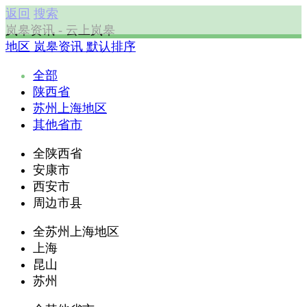
返回
搜索
岚皋资讯 - 云上岚皋
地区
岚皋资讯
默认排序
全部
陕西省
苏州上海地区
其他省市
全陕西省
安康市
西安市
周边市县
全苏州上海地区
上海
昆山
苏州