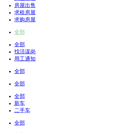
房屋出售
求租房屋
求购房屋
全部
全部
找活谋岗
用工通知
全部
全部
全部
新车
二手车
全部