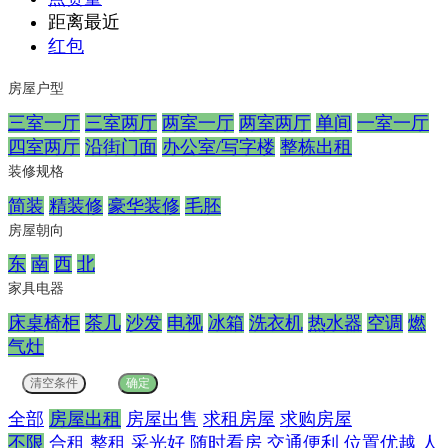
距离最近
红包
房屋户型
三室一厅
三室两厅
两室一厅
两室两厅
单间
一室一厅
四室两厅
沿街门面
办公室/写字楼
整栋出租
装修规格
简装
精装修
豪华装修
毛胚
房屋朝向
东
南
西
北
家具电器
床桌椅柜
茶几
沙发
电视
冰箱
洗衣机
热水器
空调
燃
气灶
全部
房屋出租
房屋出售
求租房屋
求购房屋
不限
合租
整租
采光好
随时看房
交通便利
位置优越
人