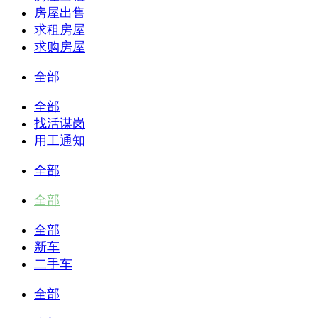
房屋出售
求租房屋
求购房屋
全部
全部
找活谋岗
用工通知
全部
全部
全部
新车
二手车
全部