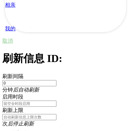
相亲
我的
取消
刷新信息 ID:
刷新间隔
分钟
后自动刷新
启用时段
刷新上限
次
后停止刷新