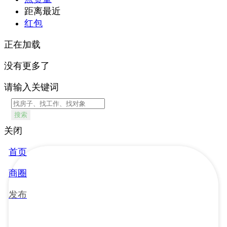
距离最近
红包
正在加载
没有更多了
请输入关键词
搜索
关闭
首页
商圈
发布