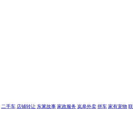
二手车
店铺转让
东篱故事
家政服务
岚皋外卖
拼车
家有宠物
联