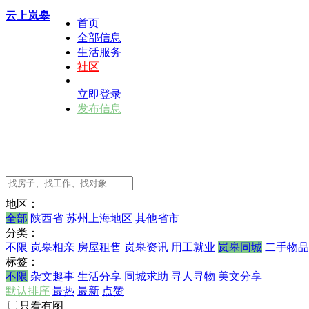
云上岚皋
首页
全部信息
生活服务
社区
立即登录
发布信息
地区：
全部
陕西省
苏州上海地区
其他省市
分类：
不限
岚皋相亲
房屋租售
岚皋资讯
用工就业
岚皋同城
二手物品
标签：
不限
杂文趣事
生活分享
同城求助
寻人寻物
美文分享
默认排序
最热
最新
点赞
只看有图