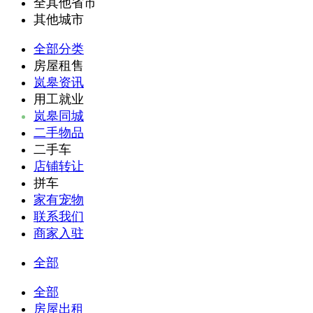
全其他省市
其他城市
全部分类
房屋租售
岚皋资讯
用工就业
岚皋同城
二手物品
二手车
店铺转让
拼车
家有宠物
联系我们
商家入驻
全部
全部
房屋出租