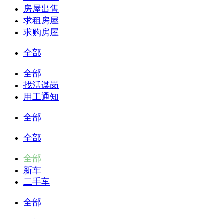
房屋出售
求租房屋
求购房屋
全部
全部
找活谋岗
用工通知
全部
全部
全部
新车
二手车
全部