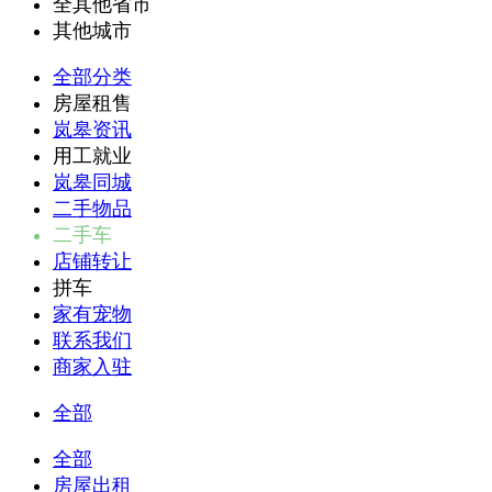
全其他省市
其他城市
全部分类
房屋租售
岚皋资讯
用工就业
岚皋同城
二手物品
二手车
店铺转让
拼车
家有宠物
联系我们
商家入驻
全部
全部
房屋出租