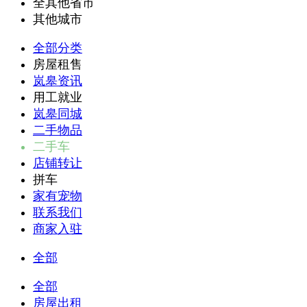
全其他省市
其他城市
全部分类
房屋租售
岚皋资讯
用工就业
岚皋同城
二手物品
二手车
店铺转让
拼车
家有宠物
联系我们
商家入驻
全部
全部
房屋出租