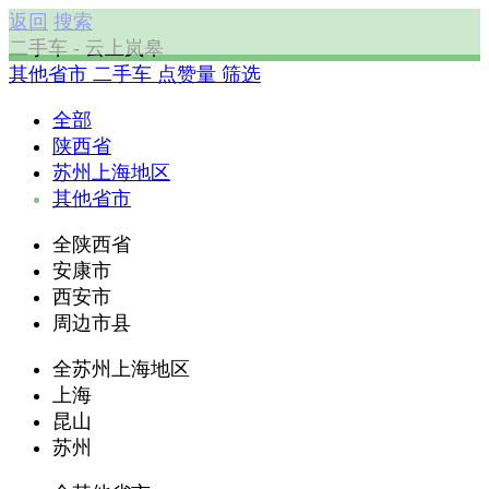
返回
搜索
二手车 - 云上岚皋
其他省市
二手车
点赞量
筛选
全部
陕西省
苏州上海地区
其他省市
全陕西省
安康市
西安市
周边市县
全苏州上海地区
上海
昆山
苏州