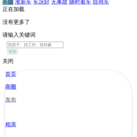
不限
准新车
车况好
无事故
随时看车
自用车
正在加载
没有更多了
请输入关键词
搜索
关闭
首页
商圈
发布
相亲