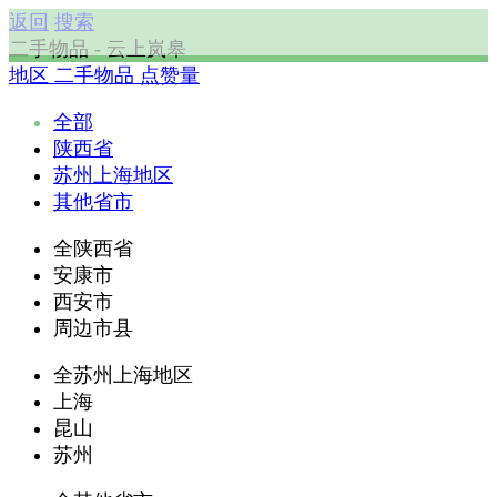
返回
搜索
二手物品 - 云上岚皋
地区
二手物品
点赞量
全部
陕西省
苏州上海地区
其他省市
全陕西省
安康市
西安市
周边市县
全苏州上海地区
上海
昆山
苏州