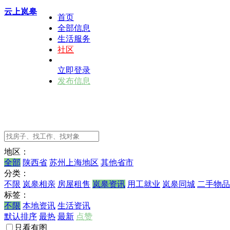
云上岚皋
首页
全部信息
生活服务
社区
立即登录
发布信息
地区：
全部
陕西省
苏州上海地区
其他省市
分类：
不限
岚皋相亲
房屋租售
岚皋资讯
用工就业
岚皋同城
二手物品
标签：
不限
本地资讯
生活资讯
默认排序
最热
最新
点赞
只看有图