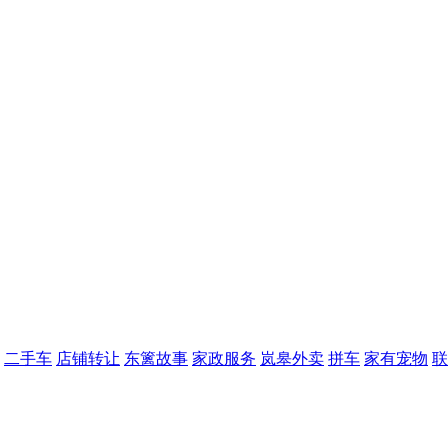
二手车
店铺转让
东篱故事
家政服务
岚皋外卖
拼车
家有宠物
联