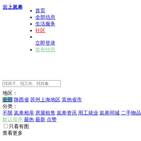
云上岚皋
首页
全部信息
生活服务
社区
立即登录
发布信息
地区：
全部
陕西省
苏州上海地区
其他省市
分类：
不限
岚皋相亲
房屋租售
岚皋资讯
用工就业
岚皋同城
二手物品
默认排序
最热
最新
点赞
只看有图
查看更多