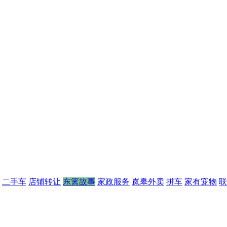
二手车
店铺转让
东篱故事
家政服务
岚皋外卖
拼车
家有宠物
联