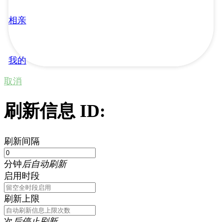
相亲
我的
取消
刷新信息 ID:
刷新间隔
分钟
后自动刷新
启用时段
刷新上限
次
后停止刷新