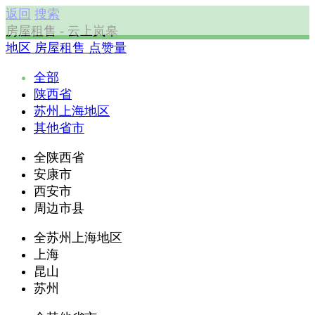
返回
搜索
房屋租售 - 云上岚皋
地区
房屋租售
点赞量
全部
陕西省
苏州上海地区
其他省市
全陕西省
安康市
西安市
周边市县
全苏州上海地区
上海
昆山
苏州