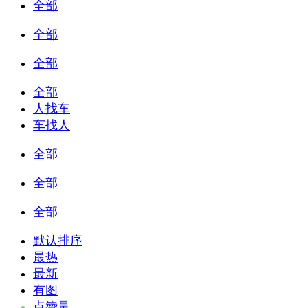
全部
全部
全部
全部
人找车
车找人
全部
全部
全部
默认排序
最热
最新
有图
点赞量