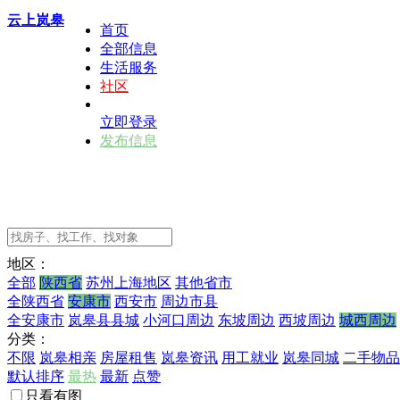
云上岚皋
首页
全部信息
生活服务
社区
立即登录
发布信息
地区：
全部
陕西省
苏州上海地区
其他省市
全陕西省
安康市
西安市
周边市县
全安康市
岚皋县县城
小河口周边
东坡周边
西坡周边
城西周边
分类：
不限
岚皋相亲
房屋租售
岚皋资讯
用工就业
岚皋同城
二手物品
默认排序
最热
最新
点赞
只看有图