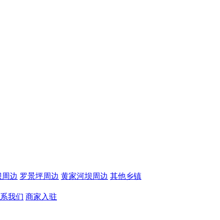
坝周边
罗景坪周边
黄家河坝周边
其他乡镇
系我们
商家入驻