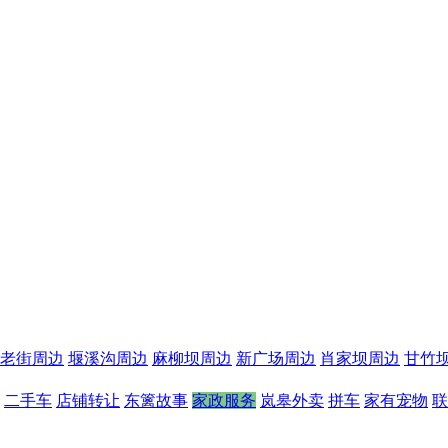
老街周边
堰溪沟周边
麻柳坝周边
新广场周边
肖家坝周边
甘竹
二手车
店铺转让
东篱故事
家政服务
岚皋外卖
拼车
家有宠物
联