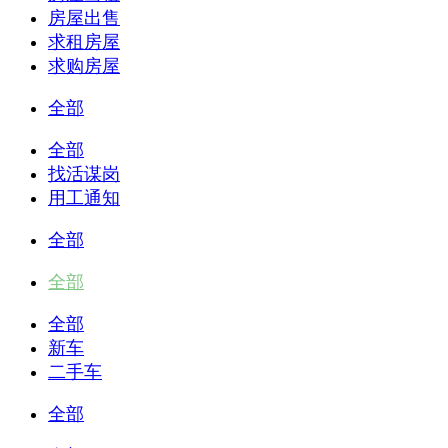
房屋出售
求租房屋
求购房屋
全部
全部
找活谋岗
用工通知
全部
全部
全部
新车
二手车
全部