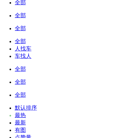
全部
全部
全部
全部
人找车
车找人
全部
全部
全部
默认排序
最热
最新
有图
点赞量