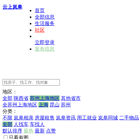
云上岚皋
首页
全部信息
生活服务
社区
立即登录
发布信息
地区：
全部
陕西省
苏州上海地区
其他省市
全苏州上海地区
上海
昆山
苏州
分类：
不限
岚皋相亲
房屋租售
岚皋资讯
用工就业
岚皋同城
二手物品
全部
人找车
车找人
默认排序
最热
最新
点赞
只看有图