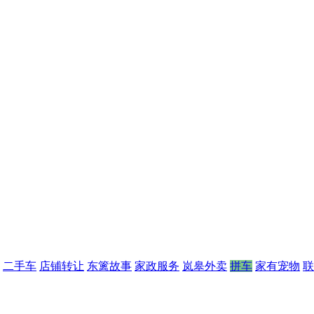
二手车
店铺转让
东篱故事
家政服务
岚皋外卖
拼车
家有宠物
联