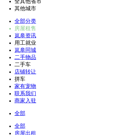
全其他省市
其他城市
全部分类
房屋租售
岚皋资讯
用工就业
岚皋同城
二手物品
二手车
店铺转让
拼车
家有宠物
联系我们
商家入驻
全部
全部
房屋出租