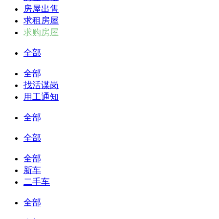
房屋出售
求租房屋
求购房屋
全部
全部
找活谋岗
用工通知
全部
全部
全部
新车
二手车
全部