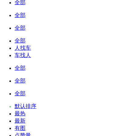
全部
全部
全部
全部
人找车
车找人
全部
全部
全部
默认排序
最热
最新
有图
点赞量