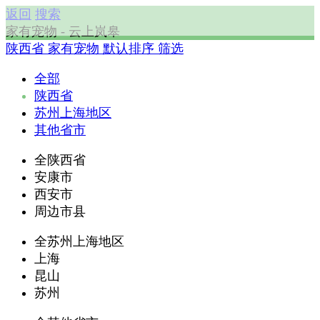
返回
搜索
家有宠物 - 云上岚皋
陕西省
家有宠物
默认排序
筛选
全部
陕西省
苏州上海地区
其他省市
全陕西省
安康市
西安市
周边市县
全苏州上海地区
上海
昆山
苏州