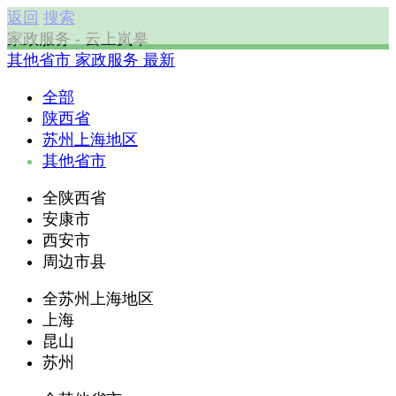
返回
搜索
家政服务 - 云上岚皋
其他省市
家政服务
最新
全部
陕西省
苏州上海地区
其他省市
全陕西省
安康市
西安市
周边市县
全苏州上海地区
上海
昆山
苏州