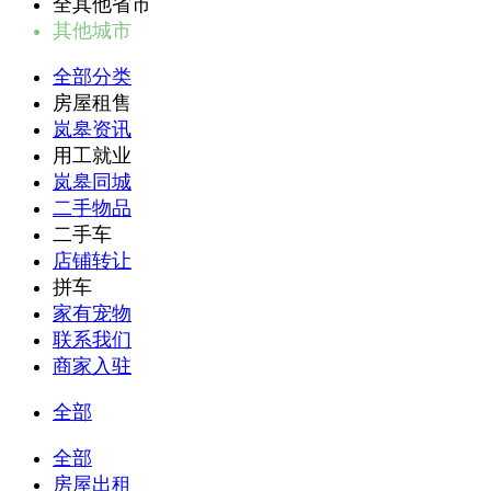
全其他省市
其他城市
全部分类
房屋租售
岚皋资讯
用工就业
岚皋同城
二手物品
二手车
店铺转让
拼车
家有宠物
联系我们
商家入驻
全部
全部
房屋出租