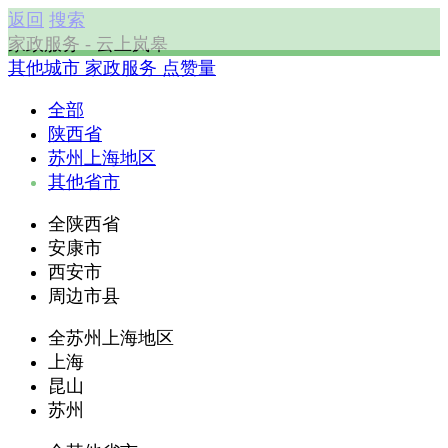
返回
搜索
家政服务 - 云上岚皋
其他城市
家政服务
点赞量
全部
陕西省
苏州上海地区
其他省市
全陕西省
安康市
西安市
周边市县
全苏州上海地区
上海
昆山
苏州