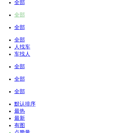
全部
全部
全部
全部
人找车
车找人
全部
全部
全部
默认排序
最热
最新
有图
点赞量