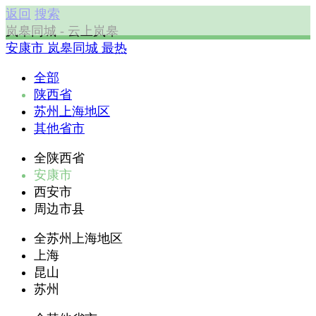
返回
搜索
岚皋同城 - 云上岚皋
安康市
岚皋同城
最热
全部
陕西省
苏州上海地区
其他省市
全陕西省
安康市
西安市
周边市县
全苏州上海地区
上海
昆山
苏州