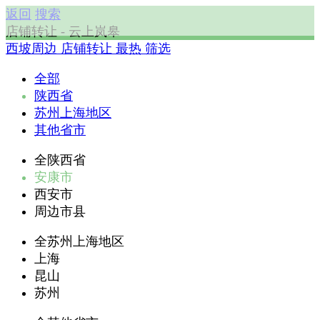
返回
搜索
店铺转让 - 云上岚皋
西坡周边
店铺转让
最热
筛选
全部
陕西省
苏州上海地区
其他省市
全陕西省
安康市
西安市
周边市县
全苏州上海地区
上海
昆山
苏州