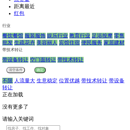
距离最近
红包
行业
餐饮餐馆
服装服饰
娱乐行业
教育行业
足浴按摩
零售
批发
生疏花卉
美容丽人
宾馆住宿
便民服务
家居建材
带技术转让
带设备转让
空门面转让
带技术转让
不限
人流量大
生意稳定
位置优越
带技术转让
带设备
转让
正在加载
没有更多了
请输入关键词