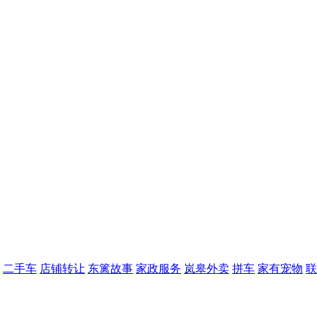
二手车
店铺转让
东篱故事
家政服务
岚皋外卖
拼车
家有宠物
联