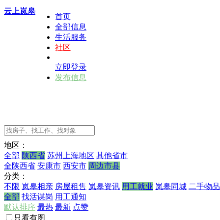
云上岚皋
首页
全部信息
生活服务
社区
立即登录
发布信息
地区：
全部
陕西省
苏州上海地区
其他省市
全陕西省
安康市
西安市
周边市县
分类：
不限
岚皋相亲
房屋租售
岚皋资讯
用工就业
岚皋同城
二手物品
全部
找活谋岗
用工通知
默认排序
最热
最新
点赞
只看有图