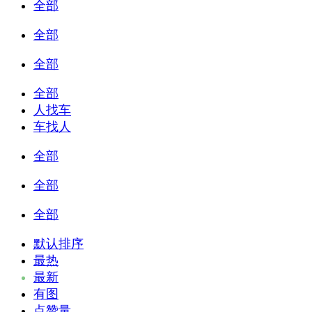
全部
全部
全部
全部
人找车
车找人
全部
全部
全部
默认排序
最热
最新
有图
点赞量