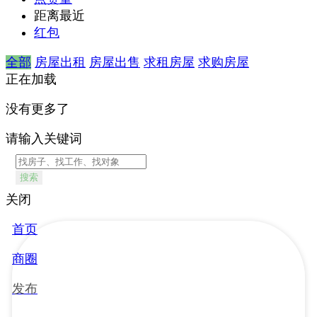
距离最近
红包
全部
房屋出租
房屋出售
求租房屋
求购房屋
正在加载
没有更多了
请输入关键词
搜索
关闭
首页
商圈
发布