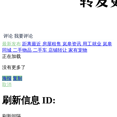
评论
我要评论
最新发布
距离最近
房屋租售
岚皋资讯
用工就业
岚皋
同城
二手物品
二手车
店铺转让
家有宠物
正在加载
没有更多了
海报
复制
取消
刷新信息 ID:
刷新间隔