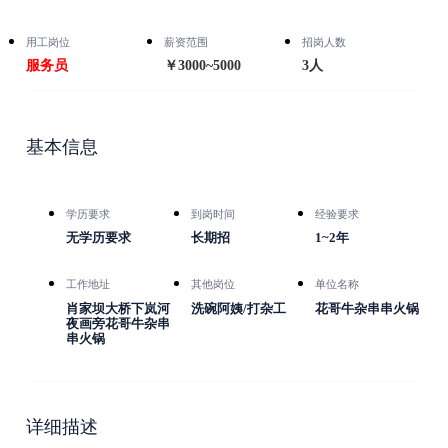
用工岗位
薪资范围
招岗人数
服务员
￥3000~5000
3人
基本信息
学历要求
到岗时间
经验要求
无学历要求
长期招
1~2年
工作地址
其他岗位
单位名称
肖家坝大桥下岚河
洗碗阿姨/打杂工
花哥牛杂串串火锅
夜画旁花哥牛杂串
串火锅
详细描述