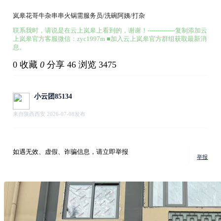
岚皋花哥牛杂串串火锅需服务员/洗碗阿姨/打杂
联系我时，请说是在云上岚皋上看到的，谢谢！--------------复制添加云
上岚皋官方客服微信：zyc1997m ■加入云上岚皋官方群组获取最新消
息。
0
收藏
0
分享 46
浏览 3475
小云团85134
来自陕西西安 2026-07-08发布
如遇无效、虚假、诈骗信息，请立即举报
举报