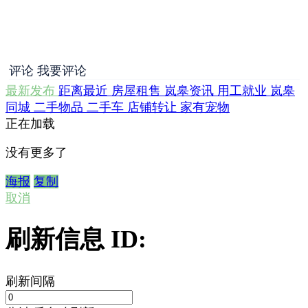
评论
我要评论
最新发布
距离最近
房屋租售
岚皋资讯
用工就业
岚皋
同城
二手物品
二手车
店铺转让
家有宠物
正在加载
没有更多了
海报
复制
取消
刷新信息 ID:
刷新间隔