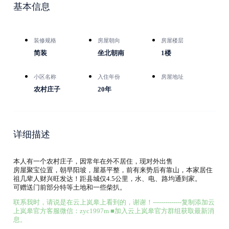
基本信息
装修规格
房屋朝向
房屋楼层
简装
坐北朝南
1楼
小区名称
入住年份
房屋地址
农村庄子
20年
详细描述
本人有一个农村庄子，因常年在外不居住，现对外出售
房屋聚宝位置，朝早阳坡，屋基平整，前有来势后有靠山，本家居住
祖几辈人财兴旺发达！距县城仅4.5公里，水、电、路均通到家。
可赠送门前部分特等土地和一些柴扒。
联系我时，请说是在云上岚皋上看到的，谢谢！--------------复制添加云
上岚皋官方客服微信：zyc1997m ■加入云上岚皋官方群组获取最新消
息。