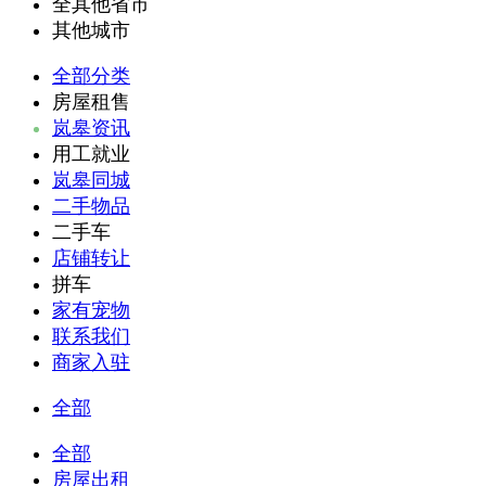
全其他省市
其他城市
全部分类
房屋租售
岚皋资讯
用工就业
岚皋同城
二手物品
二手车
店铺转让
拼车
家有宠物
联系我们
商家入驻
全部
全部
房屋出租