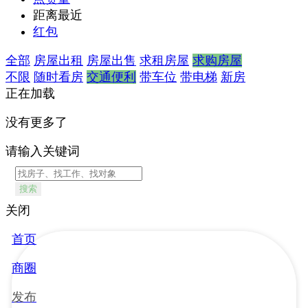
距离最近
红包
全部
房屋出租
房屋出售
求租房屋
求购房屋
不限
随时看房
交通便利
带车位
带电梯
新房
正在加载
没有更多了
请输入关键词
搜索
关闭
首页
商圈
发布