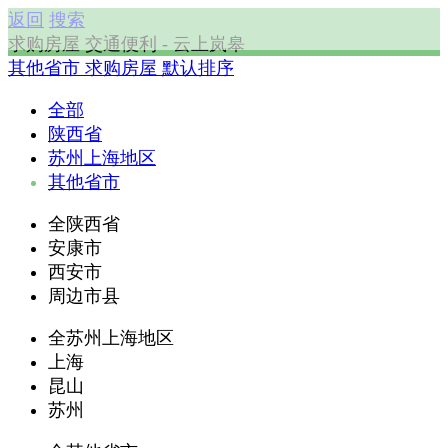
返回
搜索
求购房屋 交通便利 - 云上岚皋
其他省市
求购房屋
默认排序
全部
陕西省
苏州上海地区
其他省市
全陕西省
安康市
西安市
周边市县
全苏州上海地区
上海
昆山
苏州