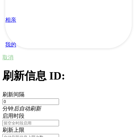
相亲
我的
取消
刷新信息 ID:
刷新间隔
分钟
后自动刷新
启用时段
刷新上限