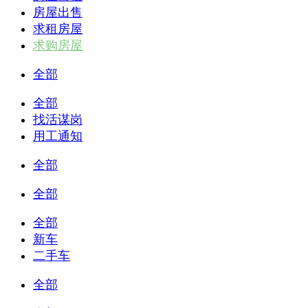
房屋出售
求租房屋
求购房屋
全部
全部
找活谋岗
用工通知
全部
全部
全部
新车
二手车
全部