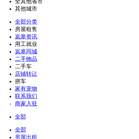
全其他省市
其他城市
全部分类
房屋租售
岚皋资讯
用工就业
岚皋同城
二手物品
二手车
店铺转让
拼车
家有宠物
联系我们
商家入驻
全部
全部
房屋出租