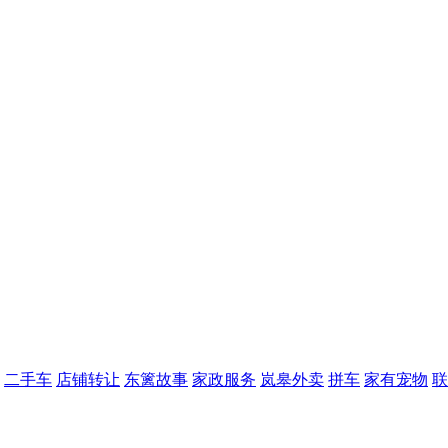
二手车
店铺转让
东篱故事
家政服务
岚皋外卖
拼车
家有宠物
联