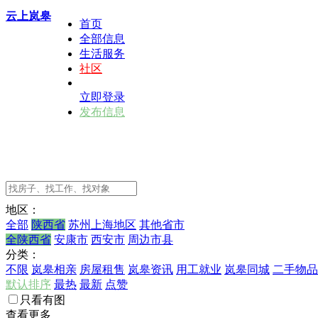
云上岚皋
首页
全部信息
生活服务
社区
立即登录
发布信息
地区：
全部
陕西省
苏州上海地区
其他省市
全陕西省
安康市
西安市
周边市县
分类：
不限
岚皋相亲
房屋租售
岚皋资讯
用工就业
岚皋同城
二手物品
默认排序
最热
最新
点赞
只看有图
查看更多