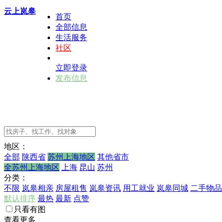
云上岚皋
首页
全部信息
生活服务
社区
立即登录
发布信息
地区：
全部
陕西省
苏州上海地区
其他省市
全苏州上海地区
上海
昆山
苏州
分类：
不限
岚皋相亲
房屋租售
岚皋资讯
用工就业
岚皋同城
二手物品
默认排序
最热
最新
点赞
只看有图
查看更多