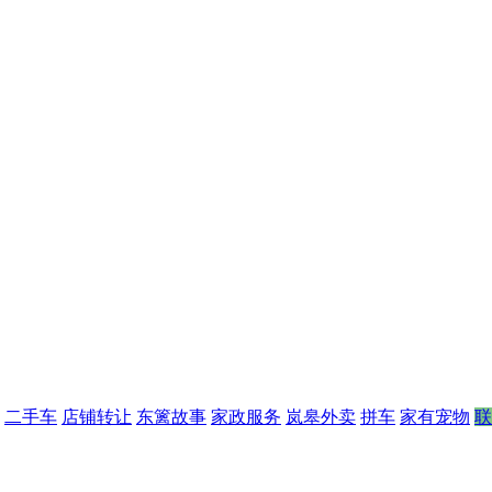
二手车
店铺转让
东篱故事
家政服务
岚皋外卖
拼车
家有宠物
联