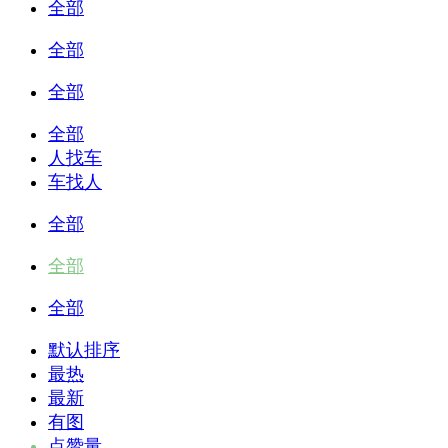
全部
全部
全部
全部
人找车
车找人
全部
全部
全部
默认排序
最热
最新
有图
点赞量