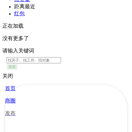
距离最近
红包
正在加载
没有更多了
请输入关键词
搜索
关闭
首页
商圈
发布