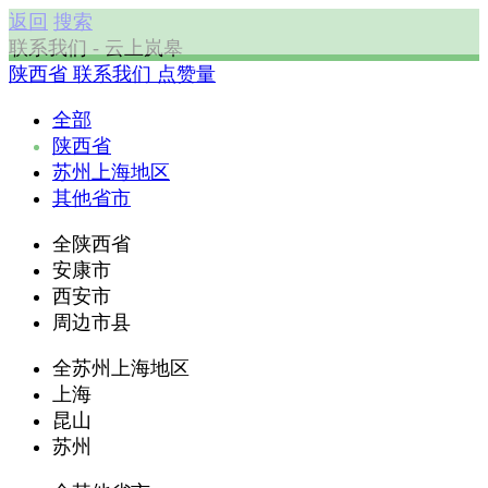
返回
搜索
联系我们 - 云上岚皋
陕西省
联系我们
点赞量
全部
陕西省
苏州上海地区
其他省市
全陕西省
安康市
西安市
周边市县
全苏州上海地区
上海
昆山
苏州