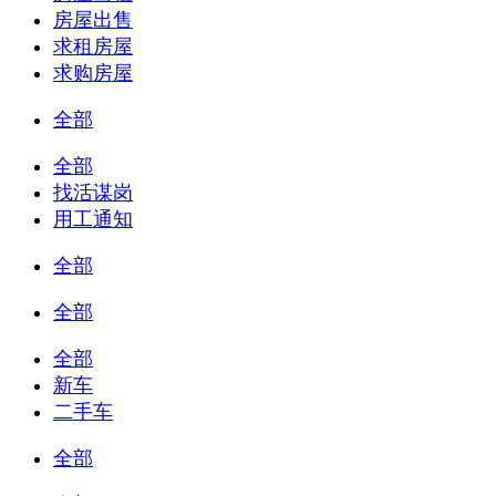
房屋出售
求租房屋
求购房屋
全部
全部
找活谋岗
用工通知
全部
全部
全部
新车
二手车
全部