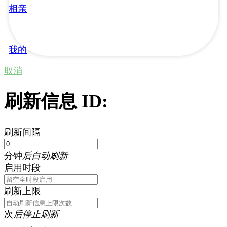
相亲
我的
取消
刷新信息 ID:
刷新间隔
分钟
后自动刷新
启用时段
刷新上限
次
后停止刷新