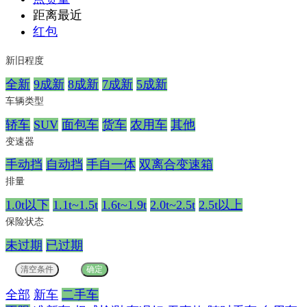
距离最近
红包
新旧程度
全新
9成新
8成新
7成新
5成新
车辆类型
轿车
SUV
面包车
货车
农用车
其他
变速器
手动挡
自动挡
手自一体
双离合变速箱
排量
1.0t以下
1.1t~1.5t
1.6t~1.9t
2.0t~2.5t
2.5t以上
保险状态
未过期
已过期
全部
新车
二手车