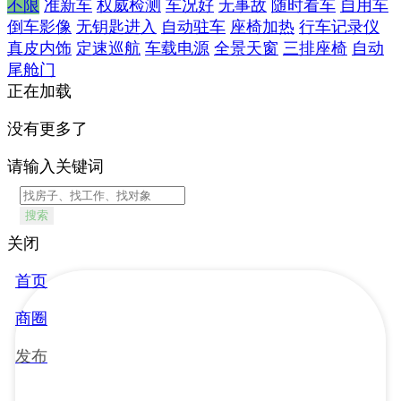
不限
准新车
权威检测
车况好
无事故
随时看车
自用车
倒车影像
无钥匙进入
自动驻车
座椅加热
行车记录仪
真皮内饰
定速巡航
车载电源
全景天窗
三排座椅
自动
尾舱门
正在加载
没有更多了
请输入关键词
搜索
关闭
首页
商圈
发布