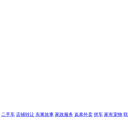
二手车
店铺转让
东篱故事
家政服务
岚皋外卖
拼车
家有宠物
联