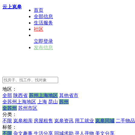
云上岚皋
首页
全部信息
生活服务
社区
立即登录
发布信息
地区：
全部
陕西省
苏州上海地区
其他省市
全苏州上海地区
上海
昆山
苏州
全苏州
苏州市区
分类：
不限
岚皋相亲
房屋租售
岚皋资讯
用工就业
岚皋同城
二手物品
标签：
不限
杂文趣事
生活分享
同城求助
寻人寻物
美文分享