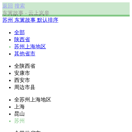
返回
搜索
东篱故事 - 云上岚皋
苏州
东篱故事
默认排序
全部
陕西省
苏州上海地区
其他省市
全陕西省
安康市
西安市
周边市县
全苏州上海地区
上海
昆山
苏州