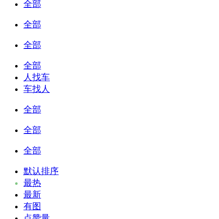
全部
全部
全部
全部
人找车
车找人
全部
全部
全部
默认排序
最热
最新
有图
点赞量