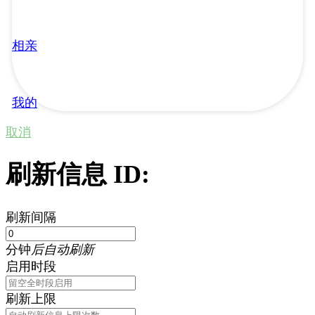
相亲
我的
取消
刷新信息 ID:
刷新间隔
分钟
后自动刷新
启用时段
刷新上限