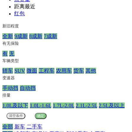
距离最近
红包
新旧程度
全新
9成新
8成新
7成新
有无保险
有
无
车辆类型
轿车
SUV
微面
工程车
农用车
货车
其他
变速器
手动挡
自动挡
排量
1.0L及以下
1.0L-1.6L
1.7L-2.0L
2.1L-2.5L
2.5L及以上
全部
新车
二手车